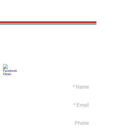
צור קשר : בנדור תעופה
054-4593372
בנצי מאיר
benzim@bendoraviation.com
benzi.meir@gmail.com