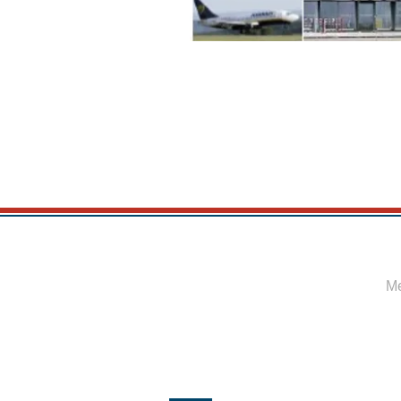
© 2015 by Benzion Meir
Proudly created with
Wix.com