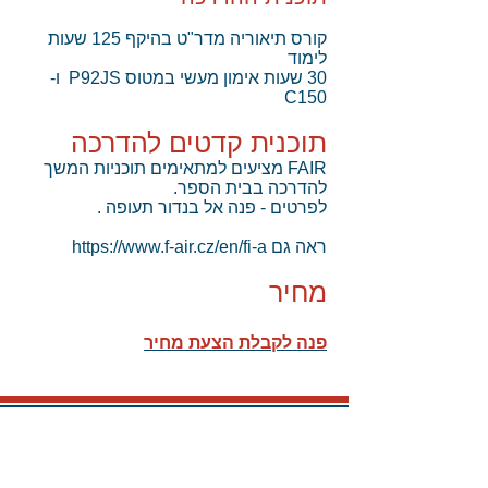
קורס תיאוריה מדר"ט בהיקף 125 שעות
לימוד
30 שעות אימון מעשי במטוס P92JS ו-
C150
תוכנית קדטים להדרכה
FAIR מציעים למתאימים תוכניות המשך
להדרכה בבית הספר.
לפרטים - פנה אל בנדור תעופה .
ראה גם
https://www.f-air.cz/en/fi-a
מחיר
פנה לקבלת הצעת מחיר
צור קשר : בנדור תעופה
בנצי מאיר
054-4593372
benzim@bendoraviation.com